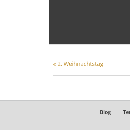
Training mit FM-Tho
21 August @ 18:00
-
20:00
«
2. Weihnachtstag
Blog
Te