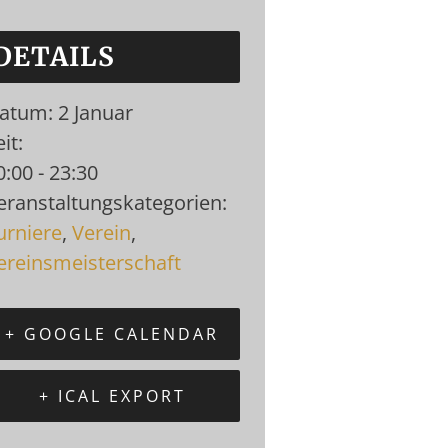
DETAILS
atum:
2 Januar
it:
0:00 - 23:30
eranstaltungskategorien:
urniere
,
Verein
,
ereinsmeisterschaft
+ GOOGLE CALENDAR
+ ICAL EXPORT