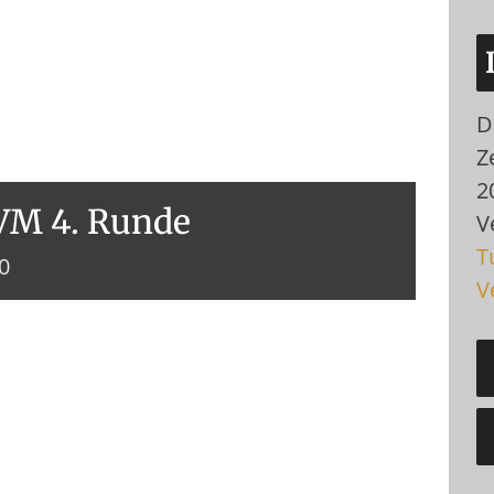
D
Ze
2
VM 4. Runde
V
T
30
V