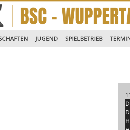
SCHAFTEN
JUGEND
SPIELBETRIEB
TERMI
1
D
D
H
H