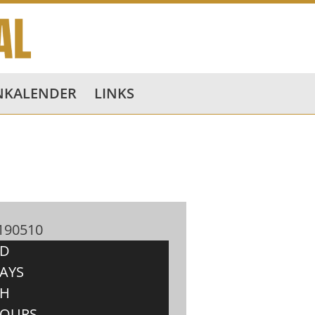
NKALENDER
LINKS
190510
D
AYS
H
OURS