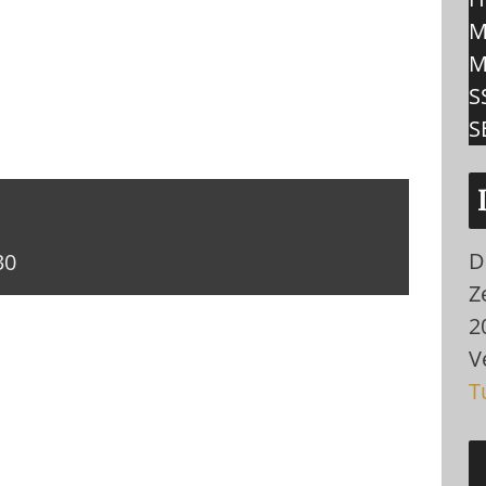
M
S
S
D
30
Ze
2
V
T