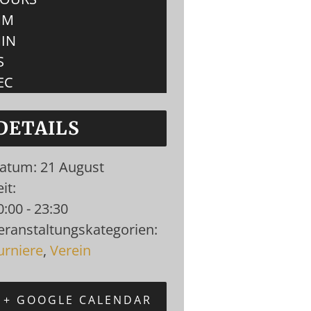
MM
IN
S
EC
DETAILS
atum:
21 August
it:
0:00 - 23:30
eranstaltungskategorien:
urniere
,
Verein
+ GOOGLE CALENDAR