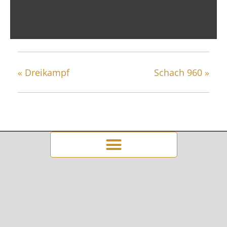
Training mit FM-Thomas Michalczak
21 August @ 18:00
-
20:00
«
Dreikampf
Schach 960
»