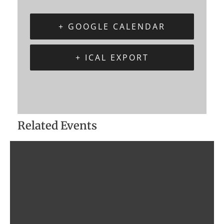
+ GOOGLE CALENDAR
+ ICAL EXPORT
Related Events
Schnellschach
7 August @ 20:00
-
23:30
Blitzschach
14 August @ 20:00
-
23:30