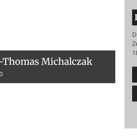
D
Ze
1
M-Thomas Michalczak
00