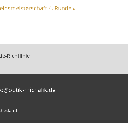
einsmeisterschaft 4. Runde
»
ie-Richtlinie
fo@optik-michalik.de
chesland