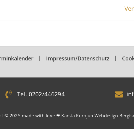
Ver
rminkalender
Impressum/Datenschutz
Cook
Tel. 0202/446294
in
ht © 2025
made with love ❤ Karsta Kurbjun Webdesign Bergis