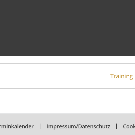
mas Michalczak
Training
rminkalender
Impressum/Datenschutz
Cook