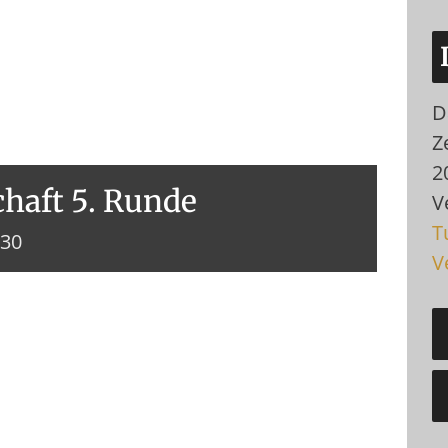
D
Ze
2
haft 5. Runde
V
T
:30
V