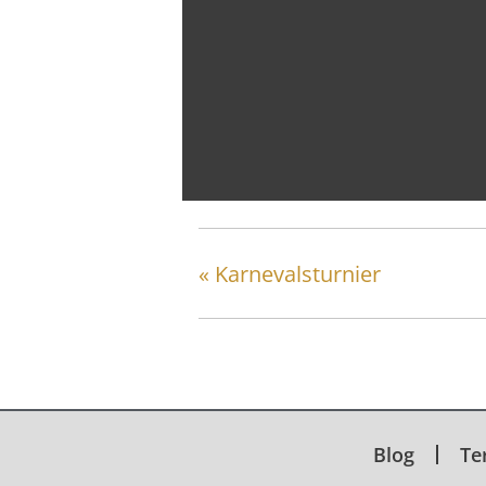
Training mit FM-Tho
21 August @ 18:00
-
20:00
«
Karnevalsturnier
Blog
Te