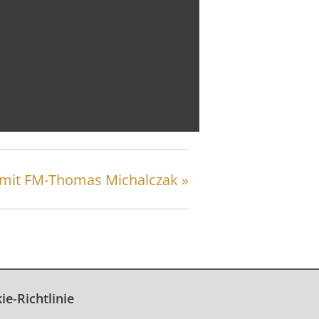
 mit FM-Thomas Michalczak
»
ie-Richtlinie