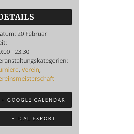
DETAILS
atum:
20 Februar
it:
0:00 - 23:30
eranstaltungskategorien:
urniere
,
Verein
,
ereinsmeisterschaft
+ GOOGLE CALENDAR
+ ICAL EXPORT